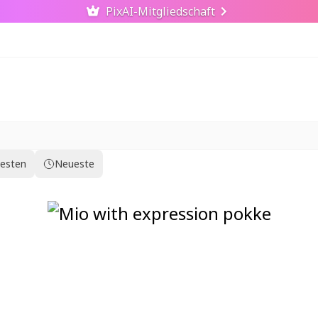
PixAI-Mitgliedschaft
testen
Neueste