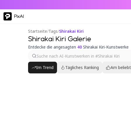
PixAI
Startseite
/
Tags
/
Shirakai Kiri
Shirakai Kiri Galerie
Entdecke die angesagten
40
Shirakai Kiri-Kunstwerke
Im Trend
Tägliches Ranking
Am belieb