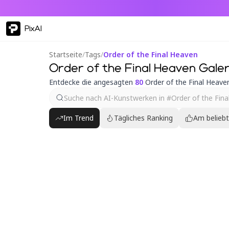
PixAI
Startseite
/
Tags
/
Order of the Final Heaven
Order of the Final Heaven Galer
Entdecke die angesagten
80
Order of the Final Heav
Im Trend
Tägliches Ranking
Am belieb