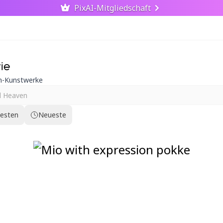
PixAI-Mitgliedschaft
ie
en-Kunstwerke
testen
Neueste