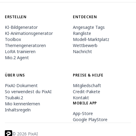
ERSTELLEN
ENTDECKEN
KI-Bildgenerator
Angesagte Tags
KI-Animationsgenerator
Rangliste
Toolbox
Modell-Marktplatz
Themengeneratoren
Wettbewerb
LoRA trainieren
Nachricht
Mio.2 Agent
ÜBER UNS
PREISE & HILFE
PixAI-Dokument
Mitgliedschaft
So verwendest du PixAI
Credit-Pakete
Tsubaki.2
Kontakt
MOBILE APP
Mio kennenlernen
Inhaltsregeln
App-Store
Google PlayStore
©
2026
PixAI