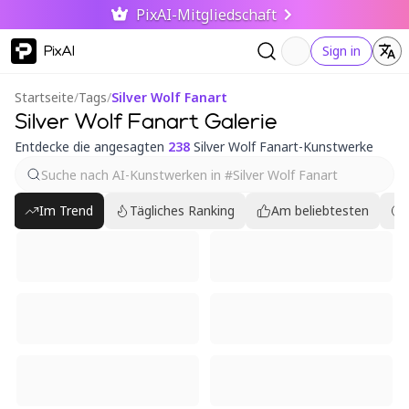
PixAI-Mitgliedschaft
PixAI
Sign in
Startseite
/
Tags
/
Silver Wolf Fanart
Silver Wolf Fanart Galerie
Entdecke die angesagten
238
Silver Wolf Fanart-Kunstwerke
Im Trend
Tägliches Ranking
Am beliebtesten