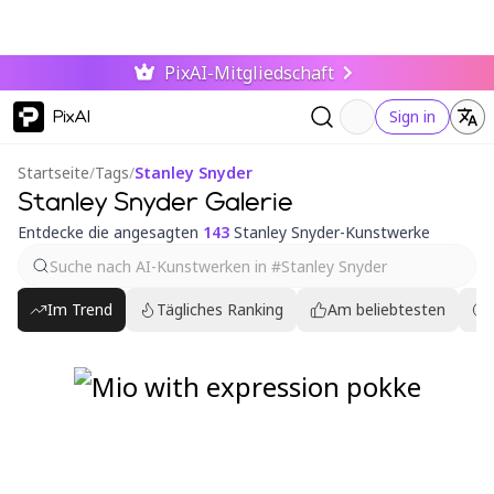
PixAI-Mitgliedschaft
PixAI
Sign in
Startseite
/
Tags
/
Stanley Snyder
Stanley Snyder Galerie
Entdecke die angesagten
143
Stanley Snyder-Kunstwerke
Im Trend
Tägliches Ranking
Am beliebtesten