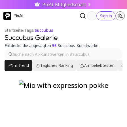
PixAI-Mitgliedschaft
PixAI
Sign in
Startseite
/
Tags
/
Succubus
Succubus Galerie
Entdecke die angesagten
55
Succubus-Kunstwerke
Im Trend
Tägliches Ranking
Am beliebtesten