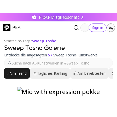
PixAI-Mitgliedschaft
PixAI
Sign in
Startseite
/
Tags
/
Sweep Tosho
Sweep Tosho Galerie
Entdecke die angesagten
57
Sweep Tosho-Kunstwerke
Im Trend
Tägliches Ranking
Am beliebtesten