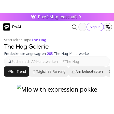
PixAI-Mitgliedschaft
PixAI
Sign in
Startseite
/
Tags
/
The Hag
The Hag Galerie
Entdecke die angesagten
285
The Hag-Kunstwerke
Im Trend
Tägliches Ranking
Am beliebtesten