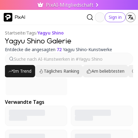
PixAI-Mitgliedschaft
PixAI
Sign in
Startseite
/
Tags
/
Yagyu Shino
Yagyu Shino Galerie
Entdecke die angesagten
72
Yagyu Shino-Kunstwerke
Im Trend
Tägliches Ranking
Am beliebtesten
Verwandte Tags