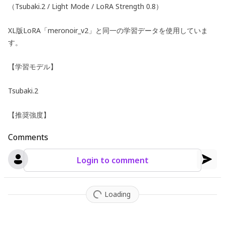
（Tsubaki.2 / Light Mode / LoRA Strength 0.8）
XL版LoRA「meronoir_v2」と同一の学習データを使用していま
す。
【学習モデル】
Tsubaki.2
【推奨強度】
Comments
0.6〜0.8
※0.4前後でも雰囲気を残しながら使用できます。
Login to comment
【得意な要素】
Loading
・黒髪男性
・ダウナー系イケメン
・眠たげな目元