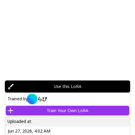
Use this LoRA
らび
Trained by
Train Your Own LoRA
Uploaded at
Jun 27, 2026, 4:02 AM