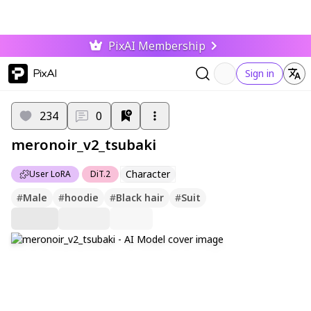
PixAI Membership
PixAI
Sign in
234
0
meronoir_v2_tsubaki
Character
User LoRA
DiT.2
#
Male
#
hoodie
#
Black hair
#
Suit