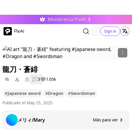
Membresía PixAI
PixAI
Sign in
龍刀・蒼緋
3
1.05k
#
Japanese sword
#
Dragon
#
Swordsman
Publicado el May 25, 2025
メリィ/Mary
Más para ver