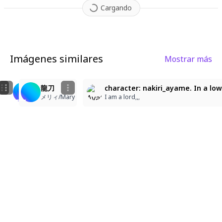
Cargando
Imágenes similares
Mostrar más
2
1
74
73
60
龍刀
龍刀
龍刀
character: nakiri_ayame. In a lo
メリィ/Mary
メリィ/Mary
メリィ/Mary
I am a lord,,,