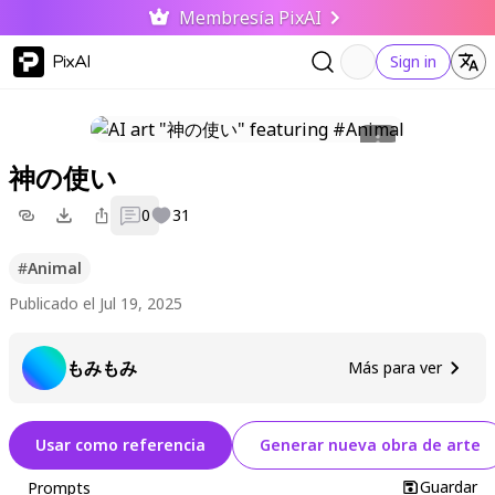
Membresía PixAI
PixAI
Sign in
神の使い
0
31
#
Animal
Publicado el Jul 19, 2025
もみもみ
Más para ver
Usar como referencia
Generar nueva obra de arte
Guardar
Prompts