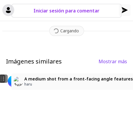
Iniciar sesión para comentar
Cargando
Imágenes similares
Mostrar más
2
24
1
high contrast style, long eyelashes, lineart, hyperpop
ホロライブ 博衣こより
A medium shot from a front-facing angle features a 
博麗霊亜
IKネコ
haru