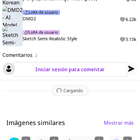
LoRA de usuario
DMD2
6.22k
LoRA de usuario
Sketch Semi-Realistic Style
5.15k
Comentarios
2
Iniciar sesión para comentar
Cargando
Imágenes similares
Mostrar más
6
2
1