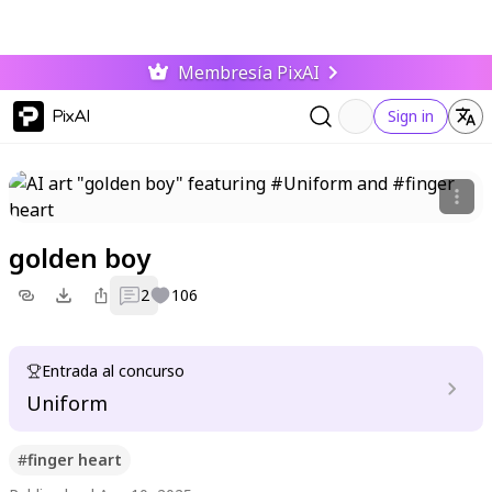
Membresía PixAI
PixAI
Sign in
golden boy
2
106
Entrada al concurso
Uniform
#
finger heart