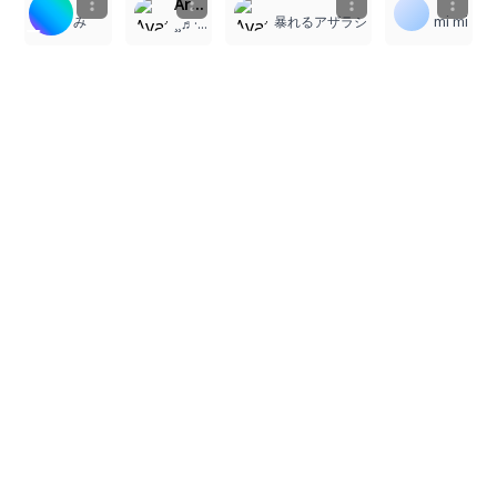
Artist: @OrzMizu, masterpiece, best quality, ultra detailed, soft eyes, gentle expression, smooth shading, soft lighting,masterpiece, best quality, ultra detailed, soft eyes, smooth shading, soft lighting, beautiful light, best shadow, color blink, pastel colors, soft shading, glowing highlights, colorful, soft lighting, detailed eyes,beautiful light, best shadow, color blink, 1boy, side eye, side angle, dark background, warm light, medium hair, flicked ends, closed mouth, smirk, hollow eyes, military captain hat, black hat, black and red suit, black hair, light indigo eyes
み
暴れるアザラシ
mi mi
¸¸♬·¯·♪·¯·♫¸¸ 𝓛 𝓞 𝓣 𝓤 𝓢¸¸♫·¯·♪¸♩·¯·♬¸¸