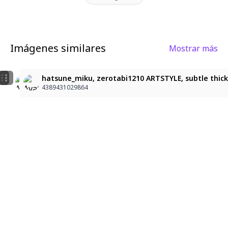
Imágenes similares
Mostrar más
9
5
Hatsune Miku
character: hatsune_miku, Miku, premium anime illustr
hatsune_miku, zerotabi1210 ARTSTYLE, subtle thick li
4389431029864
4389431029864
4389431029864