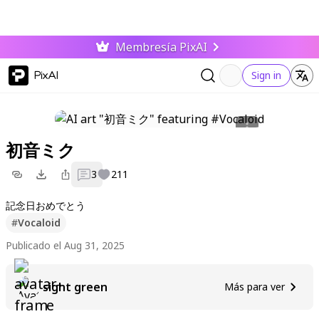
Membresía PixAI
PixAI
Sign in
初音ミク
3
211
記念日おめでとう
#
Vocaloid
Publicado el Aug 31, 2025
sight green
Más para ver