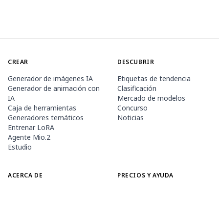
CREAR
DESCUBRIR
Generador de imágenes IA
Etiquetas de tendencia
Generador de animación con
Clasificación
IA
Mercado de modelos
Caja de herramientas
Concurso
Generadores temáticos
Noticias
Entrenar LoRA
Agente Mio.2
Estudio
ACERCA DE
PRECIOS Y AYUDA
Guía de PixAI
Membresía
Cómo utilizar PixAI
Paquetes de créditos
Tsubaki.2
Contacto