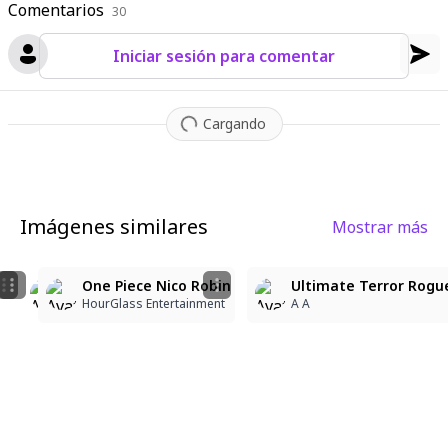
Comentarios
30
Iniciar sesión para comentar
Cargando
Imágenes similares
Mostrar más
1
3girls, nico robin\(one piece\), perona\(one piece\), b
One Piece Nico Robin
One Piece Nico Robin
Ultimate Terror Rogue 
Daes Ovi
HourGlass Entertainment
HourGlass Entertainment
A A