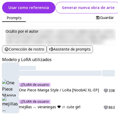
Usar como referencia
Generar nueva obra de arte
Guardar
Prompts
Lorem ipsum dolor sit amet, consectetur adipiscing elit, sed do
Oculto por el autor
eiusmod tempor incididunt ut labore et dolore magna aliqua. Ut
enim ad minim veniam, quis nostrud exercitation ullamco
laboris nisi ut aliquip ex ea commodo consequat. Duis aute irure
Corrección de rostro
Asistente de prompts
dolor in reprehenderit in voluptate velit esse cillum dolore eu
fugiat nulla pariatur. Excepteur sint occaecat cupidatat non
Modelo y LoRA utilizados
proident, sunt in culpa qui officia deserunt mollit anim id est
laborum.
LoRA de usuario
One Piece Manga Style / LoRa [NoobAI XL-EP]
338
LoRA de usuario
mejillas ︵ veraniegas ♥︎ 𝅄ㅇ cute girl
863