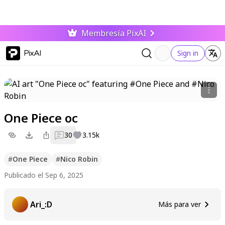
Membresía PixAI
PixAI
Sign in
One Piece oc
30
3.15k
#
One Piece
#
Nico Robin
Publicado el Sep 6, 2025
Ari_:D
Más para ver