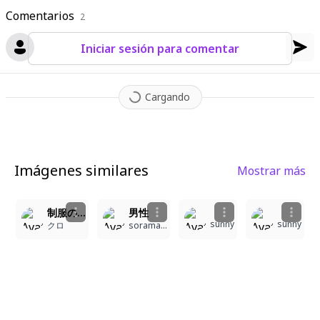
Comentarios
2
Iniciar sesión para comentar
Cargando
Imágenes similares
Mostrar más
5
3
1
1
制服の男子・再現アート
男性
sunny
sunny
クロ
soramamenta