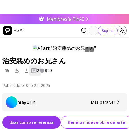
Membresía PixAI
PixAI
Sign in
治安悪めのお兄さん
2
820
Publicado el Sep 22, 2025
mayurin
Más para ver
Usar como referencia
Generar nueva obra de arte