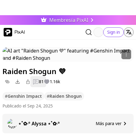
Membresía PixAI
PixAI
Sign in
Raiden Shogun 💜
81
1.16k
#
Genshin Impact
#
Raiden Shogun
Publicado el Sep 24, 2025
⋆˚✿˖° Alyssa ⋆˚✿˖°
Más para ver