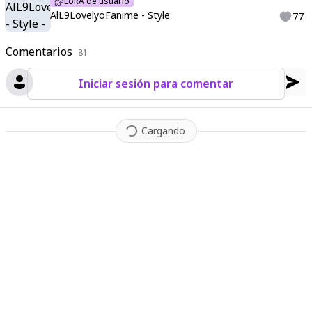
LoRA de usuario
AlL9LovelyoFanime - Style
77
Comentarios
81
Iniciar sesión para comentar
Cargando