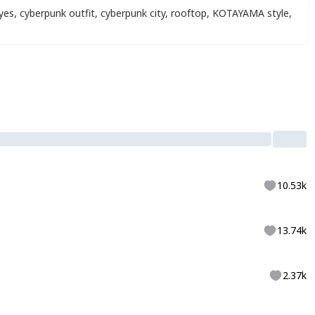
eyes
,
cyberpunk outfit
,
cyberpunk city
,
rooftop
,
KOTAYAMA style
,
10.53k
13.74k
2.37k