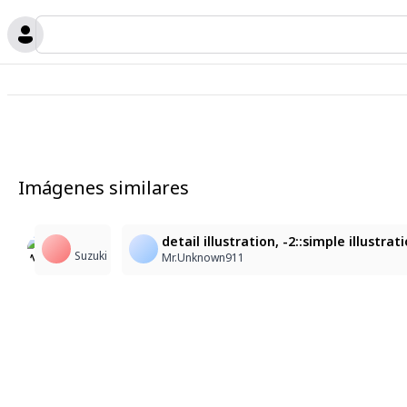
Imágenes similares
1
7
1
♡
detail illustration, -2::simple illustr
ﾌ*ﾄﾞｳ
Suzuki
Kiwi
Mr.Unknown911