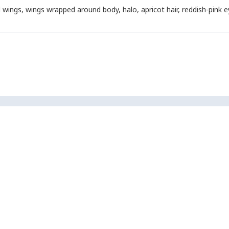
l wings
,
wings wrapped around body
,
halo
,
apricot hair
,
reddish-pink 