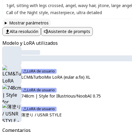
1girl
,
sitting with legs crossed
,
angel
,
wavy hair
,
jitone
,
large ange
Call of the Night style
,
masterpiece
,
ultra detailed
Mostrar parámetros
Alta resolución
Asistente de prompts
Modelo y LoRA utilizados
LoRA de usuario
LCM&TurboMix LoRA (eular a.fix) XL
LoRA de usuario
748cm | Style for Illustrious/NoobAI 0.75
LoRA de usuario
薄塗り / USNR STYLE
Comentarios