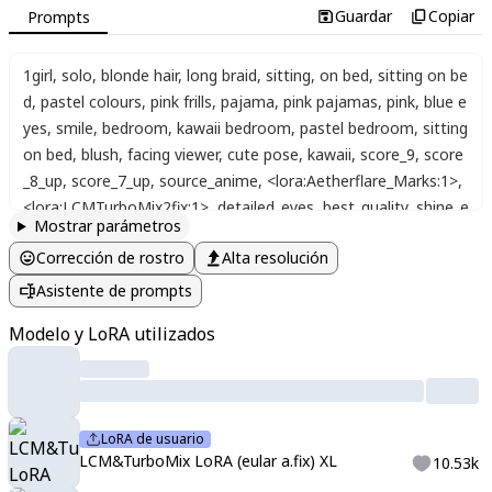
Guardar
Copiar
Prompts
1girl
,
solo
,
blonde hair
,
long braid
,
sitting
,
on bed
,
sitting on be
d
,
pastel colours
,
pink frills
,
pajama
,
pink pajamas
,
pink
,
blue e
yes
,
smile
,
bedroom
,
kawaii bedroom
,
pastel bedroom
,
sitting
on bed
,
blush
,
facing viewer
,
cute pose
,
kawaii
,
score_9
,
score
_8_up
,
score_7_up
,
source_anime
,
<lora:Aetherflare_Marks:1>
,
<lora:LCMTurboMix2fix:1>
,
detailed_eyes
,
best_quality
,
shine_e
Mostrar parámetros
yes
,
perfect_contrast
,
soft_lips
,
748cmstyle
,
masterpiece
,
abs
Corrección de rostro
Alta resolución
urdres
,
high detail
,
Bright colors
,
Flat colors
,
lineart
,
Gradient
,
shading
,
Correct anatomy
,
highlights
,
neons
,
energetic
,
dyna
Asistente de prompts
mic
,
attractive
,
detailed background
,
Cinematic
,
Composition
Modelo y LoRA utilizados
LoRA de usuario
LCM&TurboMix LoRA (eular a.fix) XL
10.53k