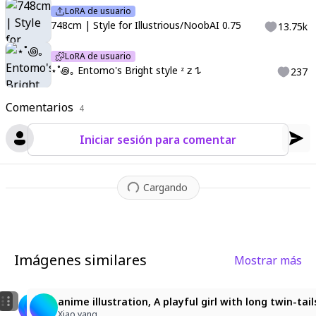
LoRA de usuario
748cm | Style for Illustrious/NoobAI 0.75
13.75k
LoRA de usuario
⋆˚꩜｡ Entomo's Bright style ᶻ 𝗓 𐰁
237
Comentarios
4
Iniciar sesión para comentar
Cargando
Imágenes similares
Mostrar más
1
5
くつろぐ少女
女の子のピンクの服は絶対正義！04
anime illustration, A playful girl with long twin-t
アルベル
カンナミ_ユウコ
Xiao yang