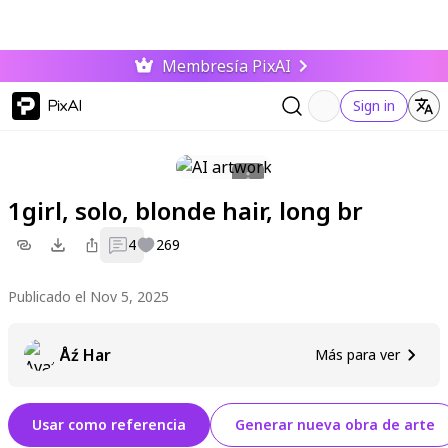
Membresía PixAI
PixAI
Sign in
1girl, solo, blonde hair, long br
4
269
Publicado el Nov 5, 2025
Åź Har
Más para ver
Usar como referencia
Generar nueva obra de arte