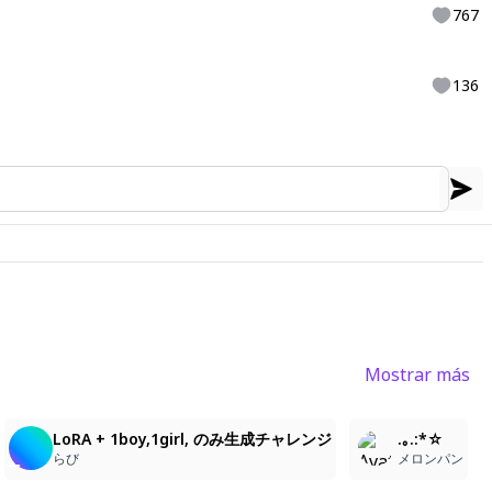
767
136
Mostrar más
2
7
LoRA + 1boy,1girl, のみ生成チャレンジ
.｡.:*☆
らび
メロンパン