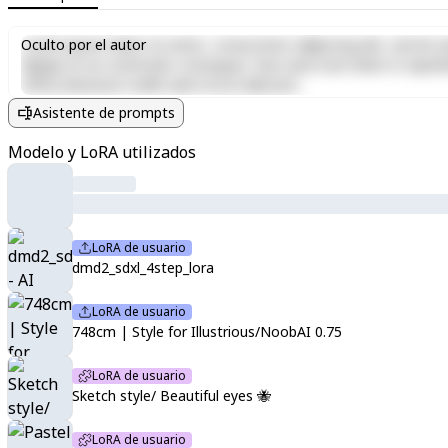
Lorem ipsum dolor sit amet, consectetur adipiscing elit, sed do e
Oculto por el autor
aliquip ex ea commodo consequat. Duis aute irure dolor in reprehen
officia deserunt mollit anim id est laborum.
Asistente de prompts
Modelo y LoRA utilizados
LoRA de usuario
dmd2_sdxl_4step_lora
LoRA de usuario
748cm | Style for Illustrious/NoobAI 0.75
LoRA de usuario
Sketch style/ Beautiful eyes 🐝
LoRA de usuario