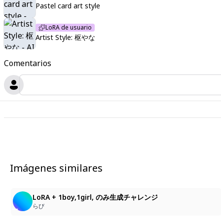
Pastel card art style
LoRA de usuario
Artist Style: 枢やな
Comentarios
Imágenes similares
2
LoRA + 1boy,1girl, のみ生成チャレンジ
らび