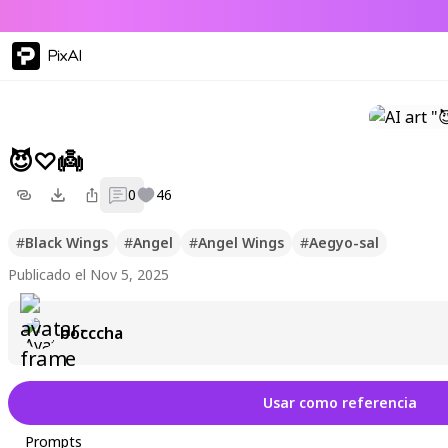
PixAI
😈♡👼
0
46
#
Black Wings
#
Angel
#
Angel Wings
#
Aegyo-sal
Publicado el Nov 5, 2025
bocccha
Usar como referencia
Prompts