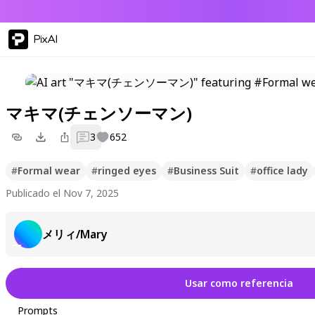
PixAI
マキマ(チェンソーマン)
3
652
#
Formal wear
#
ringed eyes
#
Business Suit
#
office lady
Publicado el Nov 7, 2025
メリィ/Mary
Usar como referencia
Prompts