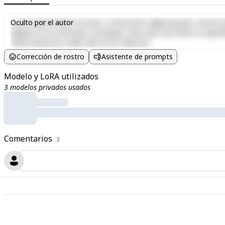
Lorem ipsum dolor sit amet, consectetur adipiscing elit, sed do e
Oculto por el autor
aliquip ex ea commodo consequat. Duis aute irure dolor in reprehen
officia deserunt mollit anim id est laborum.
Corrección de rostro
Asistente de prompts
Modelo y LoRA utilizados
3 modelos privados usados
Comentarios
3