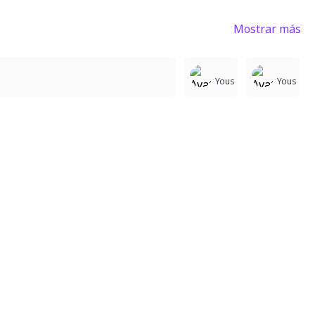
Mostrar más
2
2
5
Yous
Yous