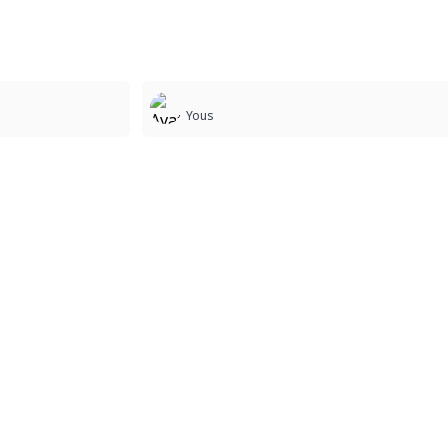
5
Yous