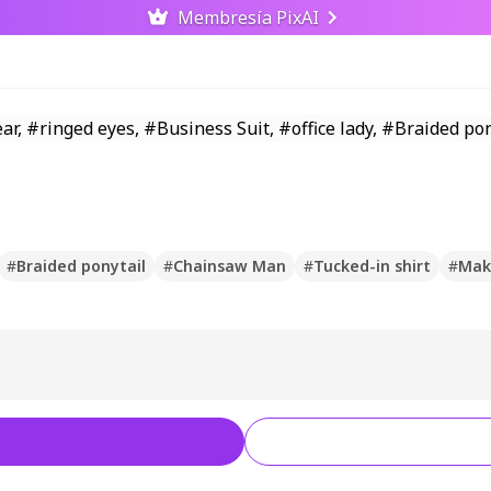
Membresía PixAI
#
Braided ponytail
#
Chainsaw Man
#
Tucked-in shirt
#
Mak