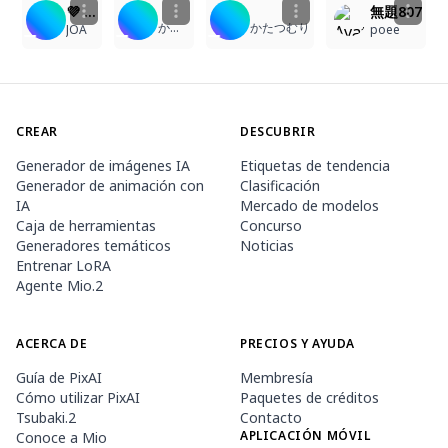
💜 Murasaki Shion💜
無題807
かたつむり
かたつむり
JOA
poee
CREAR
DESCUBRIR
Generador de imágenes IA
Etiquetas de tendencia
Generador de animación con
Clasificación
IA
Mercado de modelos
Caja de herramientas
Concurso
Generadores temáticos
Noticias
Entrenar LoRA
Agente Mio.2
ACERCA DE
PRECIOS Y AYUDA
Guía de PixAI
Membresía
Cómo utilizar PixAI
Paquetes de créditos
Tsubaki.2
Contacto
APLICACIÓN MÓVIL
Conoce a Mio