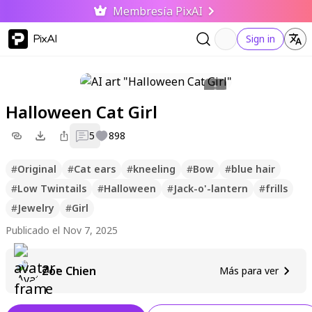
Membresía PixAI
PixAI
Sign in
Halloween Cat Girl
5
898
#
Original
#
Cat ears
#
kneeling
#
Bow
#
blue hair
#
Low Twintails
#
Halloween
#
Jack-o'-lantern
#
frills
#
Jewelry
#
Girl
Publicado el Nov 7, 2025
Zoe Chien
Más para ver