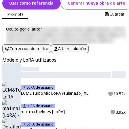
Usar como referencia
Generar nueva obra de arte
Guardar
Prompts
Lorem ipsum dolor sit amet, consectetur adipiscing elit, sed do
Oculto por el autor
eiusmod tempor incididunt ut labore et dolore magna aliqua. Ut
enim ad minim veniam, quis nostrud exercitation ullamco
laboris nisi ut aliquip ex ea commodo consequat. Duis aute irure
Corrección de rostro
Alta resolución
dolor in reprehenderit in voluptate velit esse cillum dolore eu
fugiat nulla pariatur. Excepteur sint occaecat cupidatat non
Modelo y LoRA utilizados
proident, sunt in culpa qui officia deserunt mollit anim id est
laborum.
LoRA de usuario
LCM&TurboMix LoRA (eular a.fix) XL
10.52k
LoRA de usuario
ma1ma1helmes [LoRA]
3.92k
LoRA de usuario