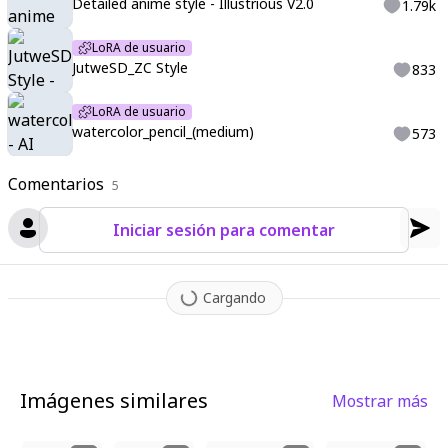
Detailed anime style - Illustrious V2.0
1.79k
LoRA de usuario
JutweSD_ZC Style
833
LoRA de usuario
watercolor_pencil_(medium)
573
Comentarios
5
Iniciar sesión para comentar
Cargando
Imágenes similares
Mostrar más
3
53
8
7
1