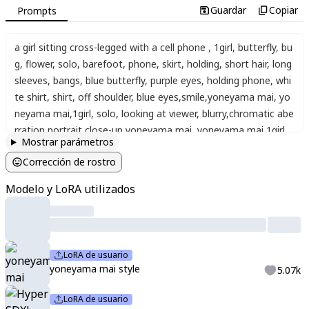
Guardar
Copiar
Prompts
a girl sitting cross-legged with a cell phone
,
1girl
,
butterfly
,
bu
g
,
flower
,
solo
,
barefoot
,
phone
,
skirt
,
holding
,
short hair
,
long
sleeves
,
bangs
,
blue butterfly
,
purple eyes
,
holding phone
,
whi
te shirt
,
shirt
,
off shoulder
,
blue eyes
,
smile
,
yoneyama mai
,
yo
neyama mai
,
1girl
,
solo
,
looking at viewer
,
blurry
,
chromatic abe
rration
,
portrait
,
close-up
,
yoneyama mai
,
yoneyama mai
,
1girl
,
Mostrar parámetros
solo
,
looking at viewer
,
blurry
,
chromatic aberration
,
portrait
,
cl
Corrección de rostro
ose-up
,
xxx667_illu
Modelo y LoRA utilizados
LoRA de usuario
yoneyama mai style
5.07k
LoRA de usuario