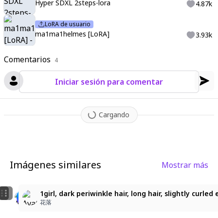
Hyper SDXL 2steps-lora
4.87k
LoRA de usuario
ma1ma1helmes [LoRA]
3.93k
Comentarios
4
Iniciar sesión para comentar
Cargando
Imágenes similares
Mostrar más
2
3
🦋
ネモフィラ
1girl, dark periwinkle hair, long hair, slightly curle
りんご
ろくろー
花落