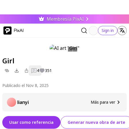
Membresía PixAI
PixAI
Sign in
Girl
4
351
Publicado el Nov 8, 2025
lianyi
Más para ver
Usar como referencia
Generar nueva obra de arte