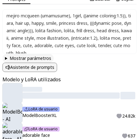
mejiro mcqueen (umamusume)
,
1girl
,
((anime coloring:1.5))
,
ti
ara
,
hair up
,
happy
,
smile
,
princess dress
,
(((dynamic pose, dyn
amic angle)))
,
lolita fashion
,
lolita
,
frill dress
,
head dress
,
kawa
ii
,
anime style
,
moe illustration
,
(intricate:1.2)
,
lolita moe
,
pret
ty face
,
cute
,
adorable
,
cute eyes
,
cute look
,
tender
,
cute mo
uth
,
blush
Mostrar parámetros
Asistente de prompts
Modelo y LoRA utilizados
LoRA de usuario
ModelBoosterXL
24.82k
LoRA de usuario
adorable face
637