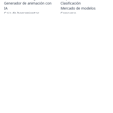
Generador de animación con
Clasificación
IA
Mercado de modelos
Caja de herramientas
Concurso
Generadores temáticos
Noticias
Entrenar LoRA
Agente Mio.2
ACERCA DE
PRECIOS Y AYUDA
Guía de PixAI
Membresía
Cómo utilizar PixAI
Paquetes de créditos
Tsubaki.2
Contacto
APLICACIÓN MÓVIL
Conoce a Mio
Reglas de contenido
App Store
Google Play
©
2026
PixAI
Condiciones de uso
Política de privacidad
Política de derechos de autor
Ley de Transacciones Comerciales Especificadas