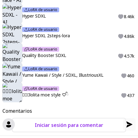
LoRA de usuario
Hyper SDXL
8.46k
LoRA de usuario
Hyper SDXL 2steps-lora
4.86k
LoRA de usuario
Quality Booster SDXL
4.57k
LoRA de usuario
Yume Kawaii / Style / SDXL, IllustriousXL
460
LoRA de usuario
♡ིྀlolita moe style ♡ིྀ
437
Comentarios
Iniciar sesión para comentar