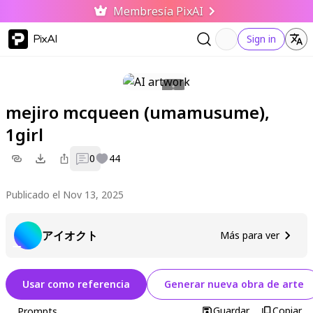
Membresía PixAI
PixAI
Sign in
mejiro mcqueen (umamusume),
1girl
0
44
Publicado el Nov 13, 2025
アイオクト
Más para ver
Usar como referencia
Generar nueva obra de arte
Guardar
Copiar
Prompts