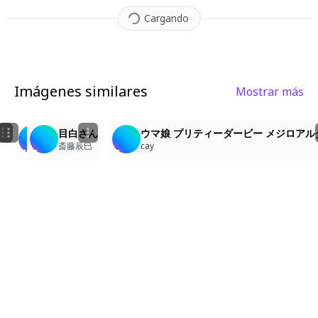
Cargando
Imágenes similares
Mostrar más
2
4
1
ウマ娘 プリティーダービー メジロアルダン
Tosen Jordan
目白さん
ウマ娘 プリティーダービー メジロアル
cay
Draziel22
斎藤辰巳
cay