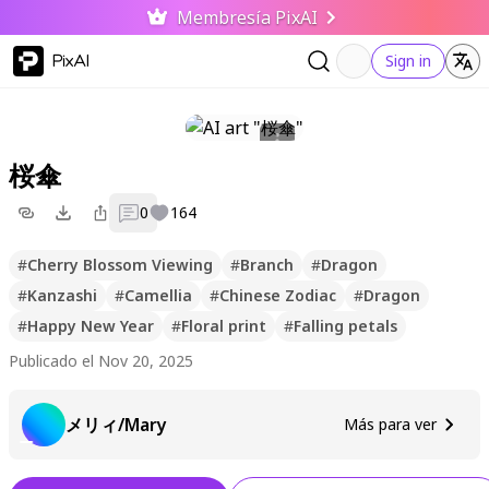
Membresía PixAI
PixAI
Sign in
桜傘
0
164
#
Cherry Blossom Viewing
#
Branch
#
Dragon
#
Kanzashi
#
Camellia
#
Chinese Zodiac
#
Dragon
#
Happy New Year
#
Floral print
#
Falling petals
Publicado el Nov 20, 2025
メリィ/Mary
Más para ver