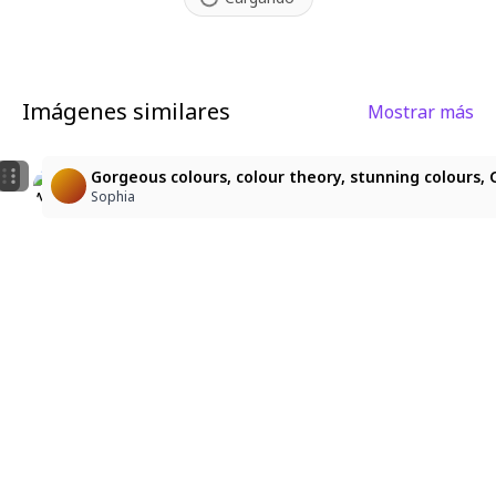
Imágenes similares
Mostrar más
2
1
桜と白髪の少女
神楽坂雲雀・幻想の巫女
Gorgeous colours, colour theory, stunning colours, Ch
ゆう 7033
ねこさん
Sophia