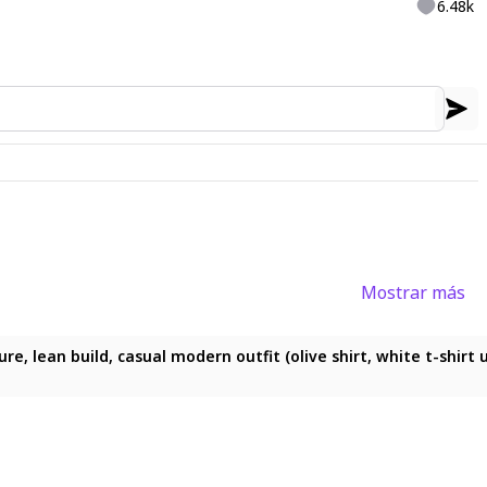
6.48k
Mostrar más
ean build, casual modern outfit (olive shirt, white t-shirt und
lean build, casual modern outfit (olive shirt, white t-shirt un
, lean build, casual modern outfit (olive shirt, white t-shirt u