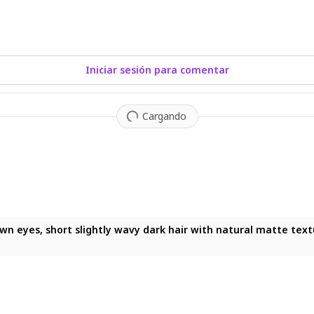
Iniciar sesión para comentar
Cargando
yes, short slightly wavy dark hair with natural matte texture, l
eyes, short slightly wavy dark hair with natural matte texture, 
 eyes, short slightly wavy dark hair with natural matte texture