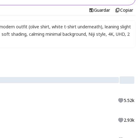
Guardar
Copiar
modern outfit (olive shirt, white t-shirt underneath)
,
leaning slight
,
soft shading
,
calming minimal background
,
Niji style
,
4K
,
UHD
,
2
5.52k
2.93k