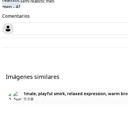
semi realistic men
Comentarios
Imágenes similares
1
1male, playful smirk, relaxed expression, warm brown e
1male, playful smirk, relaxed expression, warm brown 
1male, playful smirk, relaxed expression, warm brown
쪼코볼
쪼코볼
쪼코볼