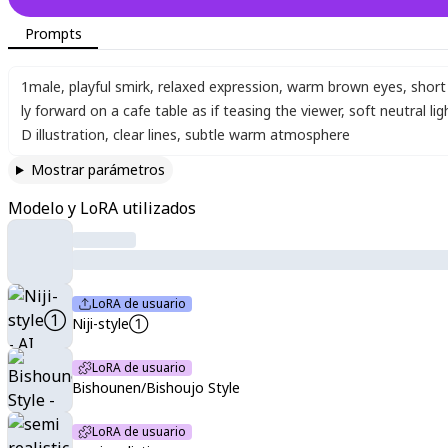
Prompts
1male
,
playful smirk
,
relaxed expression
,
warm brown eyes
,
short
ly forward on a cafe table as if teasing the viewer
,
soft neutral lig
D illustration
,
clear lines
,
subtle warm atmosphere
Mostrar parámetros
Modelo y LoRA utilizados
LoRA de usuario
Niji-style①
LoRA de usuario
Bishounen/Bishoujo Style
LoRA de usuario