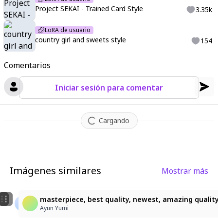
Project SEKAI - Trained Card Style
3.35k
LoRA de usuario
country girl and sweets style
154
Comentarios
Iniciar sesión para comentar
Cargando
Imágenes similares
Mostrar más
1
2
1girl, solo, smile, gravure pose, model posing, dynamic
🪽
masterpiece, best quality, newest, amazing quality, 
山田太郎
Hikari
Ayun Yumi