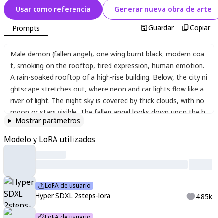
Usar como referencia
Generar nueva obra de arte
Guardar
Copiar
Prompts
Male demon (fallen angel)
,
one wing burnt black
,
modern coa
t
,
smoking on the rooftop
,
tired expression
,
human emotion.
A rain-soaked rooftop of a high-rise building. Below
,
the city ni
ghtscape stretches out
,
where neon and car lights flow like a
river of light. The night sky is covered by thick clouds
,
with no
moon or stars visible. The fallen angel looks down upon the h
Mostrar parámetros
ustle of the lights
,
revealing solitude and anguish. A night scen
e depicting the coldness of the city and internal drama.
,
score
Modelo y LoRA utilizados
_9
,
score_8_up
,
score_7_up
,
sharp focus
,
female focus
,
jewelr
y
,
(masterpiece:1.2)
,
(best quality:1.2)
,
(very aesthetic:1.2)
,
(ab
surdres:1.2)
,
(detailed background)
,
perfect anatomy
,
closeup
,
gentle expression
,
compassionate eyes
,
mysterious presence
,
LoRA de usuario
translucent robe
,
body emitting soft light
,
project sekai
;
soft
;
Hyper SDXL 2steps-lora
4.85k
pastel
;
colorful
;
detailed
;
details
;
masterpiece
;
high quality
;
bes
t quality
;
ultra details
LoRA de usuario
;
amazing
;
stunning
;
illustration