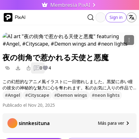
Membresía PixAI
PixAI
Sign in
夜の街角で惹かれる天使と悪魔
0
4
この幻想的なアニメ風イラストに一目惚れしました。黒髪に赤い瞳
の彼女の神秘的な魅力に心を奪われます。私のお気に入りの作品で
す！みんなもぜひいいねとフォローしてください。次回の作品もお
#
Angel
#
Cityscape
#
Demon wings
#
neon lights
楽しみに〜
Publicado el Nov 20, 2025
sinnkesituna
Más para ver