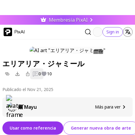
Membresía PixAI
PixAI
Sign in
エリアリア・ジャミール
0
10
Publicado el Nov 21, 2025
繭 Mayu
Más para ver
Usar como referencia
Generar nueva obra de arte