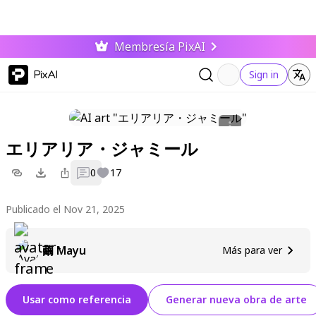
Membresía PixAI
PixAI
Sign in
エリアリア・ジャミール
0
17
Publicado el Nov 21, 2025
繭 Mayu
Más para ver
Usar como referencia
Generar nueva obra de arte