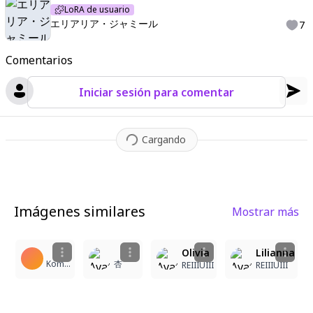
LoRA de usuario
エリアリア・ジャミール
7
Comentarios
Iniciar sesión para comentar
Cargando
Imágenes similares
Mostrar más
1
3
4
Olivia
Lilianna
Komari
杏
REIIIUIII
REIIIUIII