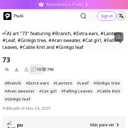
Membresía PixAI
PixAI
Sign in
73
10
740
#
Branch
#
Extra ears
#
Lantern
#
Leaf
#
Ginkgo tree
#
Aran sweater
#
Cat girl
#
Falling Leaves
#
Cable Knit
#
Ginkgo leaf
Publicado el Nov 24, 2025
pu
Más para ver