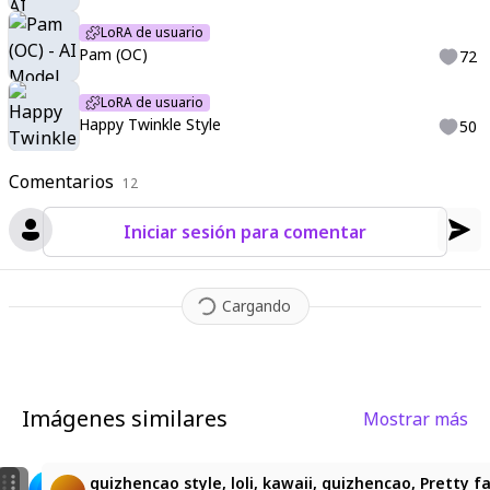
LoRA de usuario
Pam (OC)
72
LoRA de usuario
Happy Twinkle Style
50
Comentarios
12
Iniciar sesión para comentar
Cargando
Imágenes similares
Mostrar más
28
12
74
63
Pam-chan -OC by Karubi
Pam for DiT2
guizhencao style, loli, kawaii, guizhencao, Pretty 