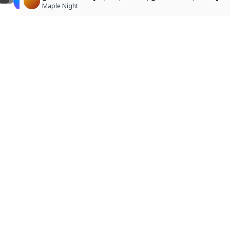
ゆう
Karubi
Maple Night