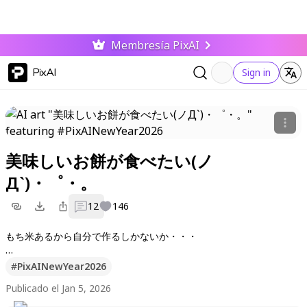
Membresía PixAI
PixAI
Sign in
美味しいお餅が食べたい(ノ
Д`)・゜・。
12
146
もち米あるから自分で作るしかないか・・・
I have some glutinous rice so I guess I'll just have to make it mys
#
PixAINewYear2026
elf...
Publicado el Jan 5, 2026