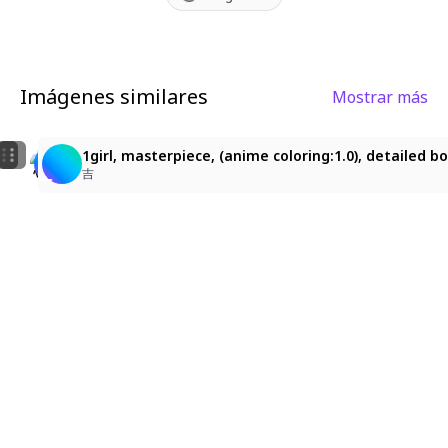
Imágenes similares
Mostrar más
1
2
女孩 花卉圖案 和服
1girl, masterpiece, (anime coloring:1.0), detailed b
whiteisland
minakan
吉