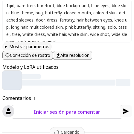
1girl
,
bare tree
,
barefoot
,
blue background
,
blue eyes
,
blue ski
n
,
blue theme
,
bug
,
butterfly
,
closed mouth
,
colored skin
,
det
ached sleeves
,
door
,
dress
,
fantasy
,
hair between eyes
,
knee u
p
,
long hair
,
multicolored skin
,
pink butterfly
,
sitting
,
solo
,
tass
el
,
tree
,
white dress
,
white hair
,
white skin
,
wide shot
,
wide sle
eves
,
syokumura
,
original
Mostrar parámetros
Corrección de rostro
Alta resolución
Modelo y LoRA utilizados
Comentarios
1
Iniciar sesión para comentar
Cargando