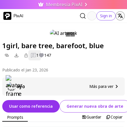
Membresía PixAI
PixAI
Sign in
1girl, bare tree, barefoot, blue
1
147
Publicado el Jan 23, 2026
kyo
Más para ver
Usar como referencia
Generar nueva obra de arte
Guardar
Copiar
Prompts