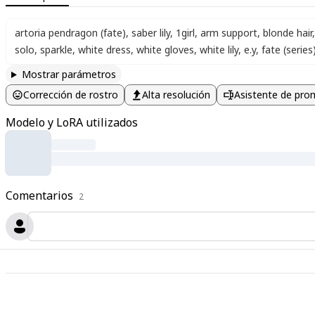
artoria pendragon (fate)
,
saber lily
,
1girl
,
arm support
,
blonde hair
,
solo
,
sparkle
,
white dress
,
white gloves
,
white lily
,
e.y
,
fate (series
Mostrar parámetros
Corrección de rostro
Alta resolución
Asistente de pro
Modelo y LoRA utilizados
Comentarios
2