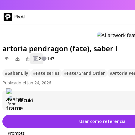
PixAI
artoria pendragon (fate), saber l
2
147
#
Saber Lily
#
Fate series
#
Fate/Grand Order
#
Artoria P
Publicado el Jan 24, 2026
Mizuki
Usar como referencia
Prompts