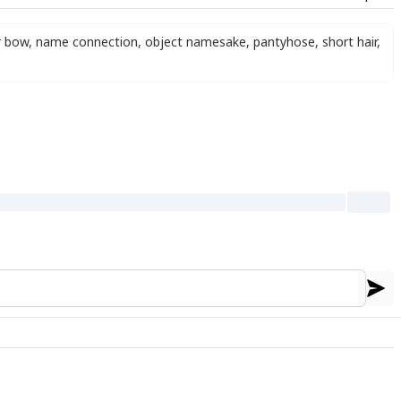
r bow
,
name connection
,
object namesake
,
pantyhose
,
short hair
,