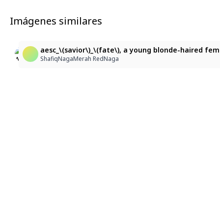
Imágenes similares
5
7
Arcueid Brunestudの華麗な舞踏会衣装
ツンツン、アルクェイド
aesc_\(savior\)_\(fate\), a young blonde-haired fem
miki-1238
miki-1238
ShafiqNagaMerah RedNaga