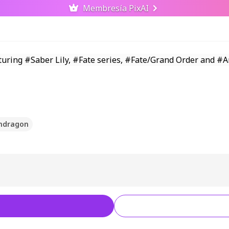
Membresía PixAI
endragon