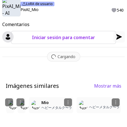
LoRA de usuario
PixAI_Mio
540
Comentarios
Iniciar sesión para comentar
Cargando
Imágenes similares
Mostrar más
1
11
Mio
Mio
Mio
ヘビーメタルク〜ラ
ヘビーメタルク〜ラ
rykahne28
ヘビーメタルク〜ラ