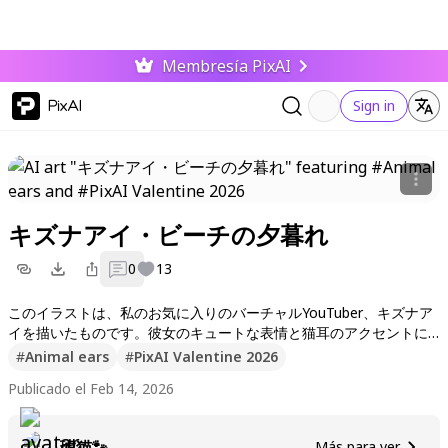
Membresía PixAI
PixAI
Sign in
キズナアイ・ビーチの夕暮れ
0
13
このイラストは、私のお気に入りのバーチャルYouTuber、キズナア
イを描いたものです。彼女のキュートな表情と猫耳のアクセントに
いつも癒されます！もし気に入ったら、いいねやフォローをお願い
#
Animal ears
#
PixAI Valentine 2026
します。これからも素敵な作品をたくさん投稿しますね！コメント
Publicado el Feb 14, 2026
も大歓迎です！
琥猫🐾
Más para ver