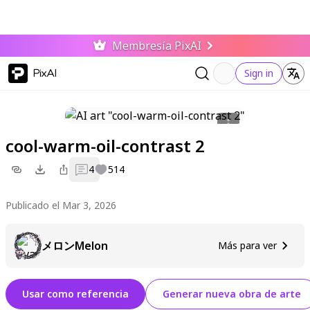
Membresía PixAI
PixAI
Sign in
cool-warm-oil-contrast 2
4
514
Publicado el Mar 3, 2026
メロンMelon
Más para ver
Usar como referencia
Generar nueva obra de arte