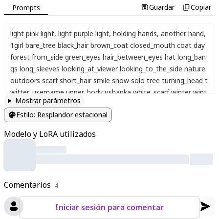
Guardar
Copiar
Prompts
light pink light
,
light purple light
,
holding hands
,
another hand
,
1girl bare_tree black_hair brown_coat closed_mouth coat day
forest from_side green_eyes hair_between_eyes hat long_ban
gs long_sleeves looking_at_viewer looking_to_the_side nature
outdoors scarf short_hair smile snow solo tree turning_head t
witter_username upper_body ushanka white_scarf winter wint
Mostrar parámetros
er_clothes
Estilo
:
Resplandor estacional
Modelo y LoRA utilizados
Comentarios
4
Iniciar sesión para comentar