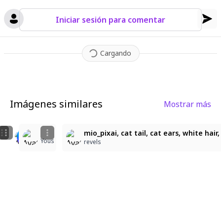
Iniciar sesión para comentar
Cargando
Imágenes similares
Mostrar más
7
8
7
Mio！
mio_pixai, cat tail, cat ears, white hair
Yous
Yous
二三百之爆裂揉烏帽子
revels