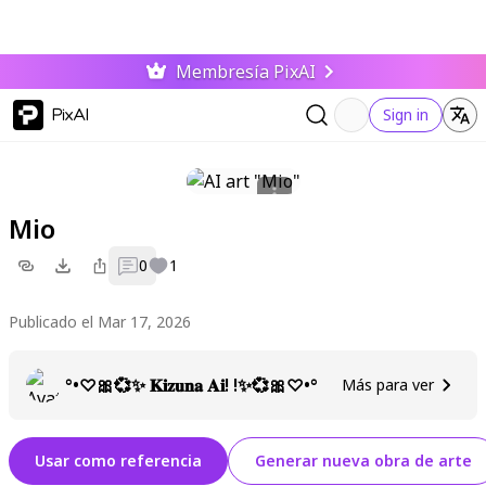
Membresía PixAI
PixAI
Sign in
Mio
0
1
Publicado el Mar 17, 2026
°•♡🎀💞✨ 𝐊𝐢𝐳𝐮𝐧𝐚 𝐀𝐢! !✨💞🎀♡•°
Más para ver
Usar como referencia
Generar nueva obra de arte