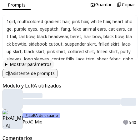
Guardar
Copiar
Prompts
1girl
,
multicolored gradient hair
,
pink hair
,
white hair
,
heart aho
ge
,
purple eyes
,
eyepatch
,
fang
,
fake animal ears
,
cat ears
,
ca
t tail
,
tail bow
,
black headwear
,
beret
,
hair bow
,
black bow
,
bla
ck bowtie
,
sideboob cutout
,
suspender skirt
,
frilled skirt
,
lace-
up skirt
,
black skirt
,
pink shirt
,
collared shirt
,
frilled shirt
,
puffy
sleeves
,
long sleeves
,
center frills
,
lace trim
,
sheer fabric
,
ribbo
Mostrar parámetros
n
,
chest bow
,
bell
,
o-ring choker
,
heart o-ring
,
black choker
,
jira
Asistente de prompts
i kei
,
PixAI_Mio
Modelo y LoRA utilizados
LoRA de usuario
PixAI_Mio
540
Comentarios