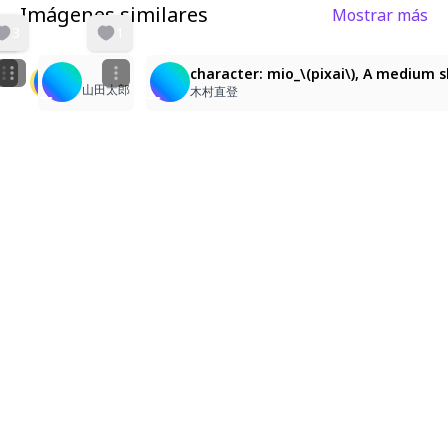
Imágenes similares
Mostrar más
3
1
character: mio_\(pixai\). A medium shot, eye-level sq
ミオ/Mio
character: mio_\(pixai\), A medium s
山田太郎
↟↟↟
Xsana
木村直登