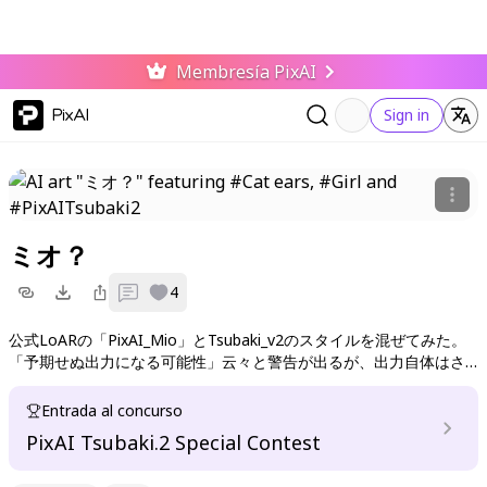
Membresía PixAI
PixAI
Sign in
ミオ？
0
4
公式LoARの「PixAI_Mio」とTsubaki_v2のスタイルを混ぜてみた。
「予期せぬ出力になる可能性」云々と警告が出るが、出力自体はさ
れるみたい。
サーバー負荷か何かで出力がままならないらしいのでお疲れ気味の
Entrada al concurso
ミオを出してみたかったけど、なんか雰囲気がそれっぽくない。ス
PixAI Tsubaki.2 Special Contest
タイルと混ぜたせいなんだろうか。