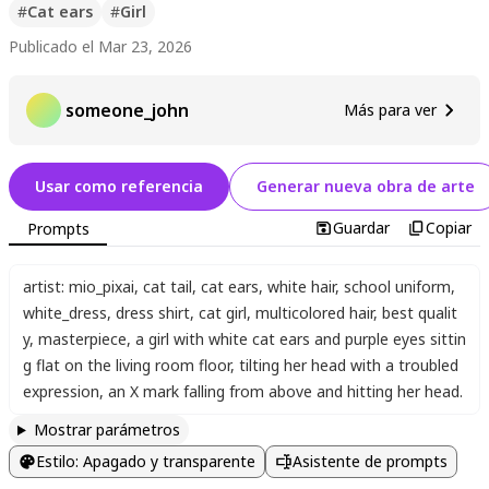
#
Cat ears
#
Girl
Publicado el Mar 23, 2026
someone_john
Más para ver
Usar como referencia
Generar nueva obra de arte
Guardar
Copiar
Prompts
artist: mio_pixai
,
cat tail
,
cat ears
,
white hair
,
school uniform
,
white_dress
,
dress shirt
,
cat girl
,
multicolored hair
,
best qualit
y
,
masterpiece
,
a girl with white cat ears and purple eyes sittin
g flat on the living room floor
,
tilting her head with a troubled
expression
,
an X mark falling from above and hitting her head.
Mostrar parámetros
Estilo
:
Apagado y transparente
Asistente de prompts