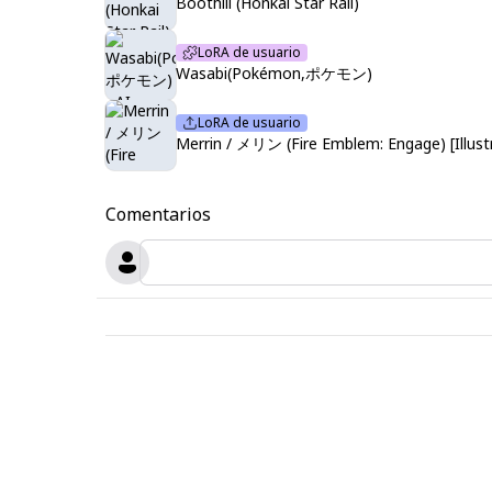
Boothill (Honkai Star Rail)
LoRA de usuario
Wasabi(Pokémon,ポケモン)
LoRA de usuario
Merrin / メリン (Fire Emblem: Engage) [Illust
Comentarios