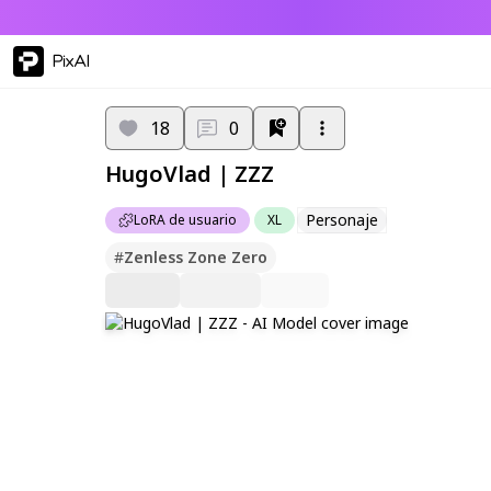
PixAI
18
0
HugoVlad | ZZZ
Personaje
LoRA de usuario
XL
#
Zenless Zone Zero