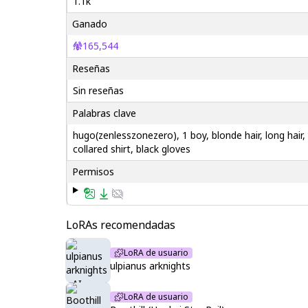
1.1k
Ganado
165,544
Reseñas
Sin reseñas
Palabras clave
hugo(zenlesszonezero), 1 boy, blonde hair, long hair,
collared shirt, black gloves
Permisos
LoRAs recomendadas
LoRA de usuario
ulpianus arknights
LoRA de usuario