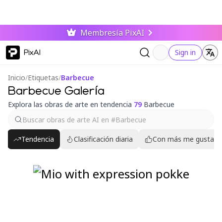
Membresía PixAI
PixAI
Sign in
Inicio
/
Etiquetas
/
Barbecue
Barbecue Galería
Explora las obras de arte en tendencia
79
Barbecue
Tendencia
Clasificación diaria
Con más me gusta