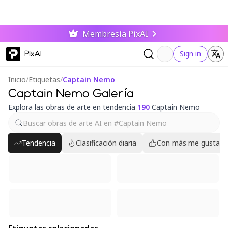
Membresía PixAI
PixAI
Sign in
Inicio
/
Etiquetas
/
Captain Nemo
Captain Nemo Galería
Explora las obras de arte en tendencia
190
Captain Nemo
Tendencia
Clasificación diaria
Con más me gusta