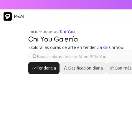
PixAI
Inicio
/
Etiquetas
/
Chi You
Chi You Galería
Explora las obras de arte en tendencia
65
Chi You
Tendencia
Clasificación diaria
Con más