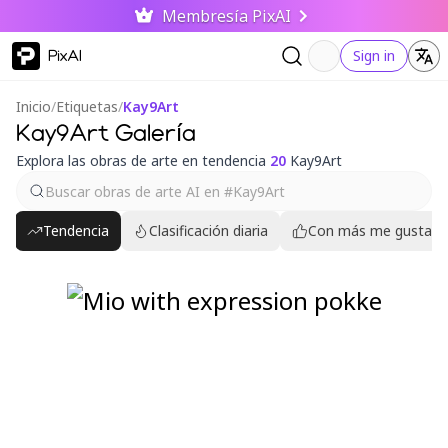
Membresía PixAI
PixAI
Sign in
Inicio
/
Etiquetas
/
Kay9Art
Kay9Art Galería
Explora las obras de arte en tendencia
20
Kay9Art
Tendencia
Clasificación diaria
Con más me gusta