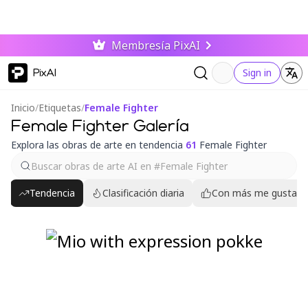
Membresía PixAI
PixAI
Sign in
Inicio
/
Etiquetas
/
Female Fighter
Female Fighter Galería
Explora las obras de arte en tendencia
61
Female Fighter
Tendencia
Clasificación diaria
Con más me gusta