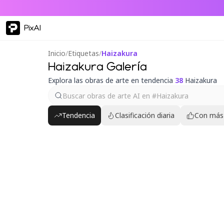
PixAI
Inicio
/
Etiquetas
/
Haizakura
Haizakura Galería
Explora las obras de arte en tendencia
38
Haizakura
Tendencia
Clasificación diaria
Con más