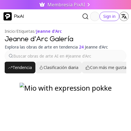
Membresía PixAI
PixAI
Sign in
Inicio
/
Etiquetas
/
Jeanne d'Arc
Jeanne d'Arc Galería
Explora las obras de arte en tendencia
24
Jeanne d'Arc
Tendencia
Clasificación diaria
Con más me gusta