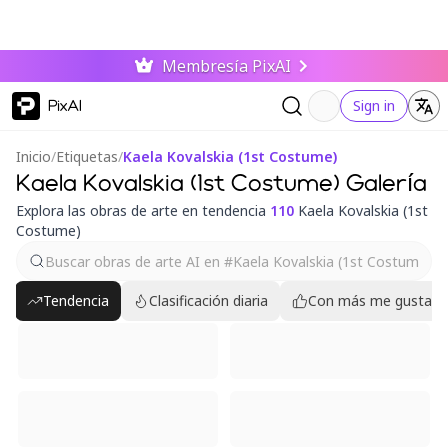
Membresía PixAI
PixAI
Sign in
Inicio
/
Etiquetas
/
Kaela Kovalskia (1st Costume)
Kaela Kovalskia (1st Costume) Galería
Explora las obras de arte en tendencia
110
Kaela Kovalskia (1st
Costume)
Tendencia
Clasificación diaria
Con más me gusta