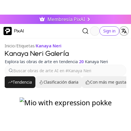
Membresía PixAI
PixAI
Sign in
Inicio
/
Etiquetas
/
Kanaya Neri
Kanaya Neri Galería
Explora las obras de arte en tendencia
20
Kanaya Neri
Tendencia
Clasificación diaria
Con más me gusta