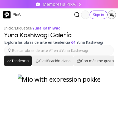
Membresía PixAI
PixAI
Sign in
Inicio
/
Etiquetas
/
Yuna Kashiwagi
Yuna Kashiwagi Galería
Explora las obras de arte en tendencia
64
Yuna Kashiwagi
Tendencia
Clasificación diaria
Con más me gusta