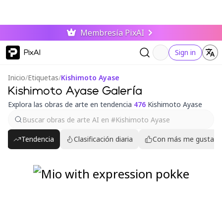
Membresía PixAI
PixAI
Sign in
Inicio
/
Etiquetas
/
Kishimoto Ayase
Kishimoto Ayase Galería
Explora las obras de arte en tendencia
476
Kishimoto Ayase
Tendencia
Clasificación diaria
Con más me gusta