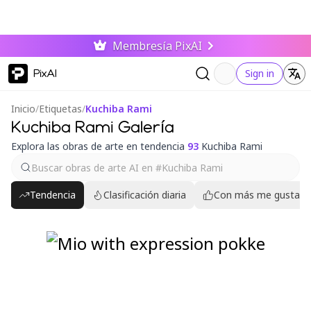
Membresía PixAI
PixAI
Sign in
Inicio
/
Etiquetas
/
Kuchiba Rami
Kuchiba Rami Galería
Explora las obras de arte en tendencia
93
Kuchiba Rami
Tendencia
Clasificación diaria
Con más me gusta